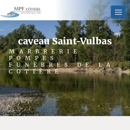
Panneau de gestion des cookies
caveau Saint-Vulbas
MARBRERIE
POMPES
FUNÈBRES DE LA
COTIÈRE