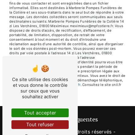
fins de vous contacter et sont enregistrées dans un fichier
informatisé. Elles sont destinées à Marbrerie Pompes Funèbres de
la Cotière et ses sous-traitants dans le seul but de répondre à votre
message. Les données collectées seront communiquées aux seuls
destinataires suivants: Marbrerie Pompes Funèbres de la Cotière 14
zi Les Verchères, 01800 Meximieux meximieux@mpfcotiere.fr. Vous
disposez de droits d’accès, de rectification, d’effacement, de
portabilité, de limitation, d’opposition, de retrait de votre
consentement à tout moment et du droit d’introduire une
réclamation auprès d’une autorité de contrôle, ainsi que d’organiser
le sort de vos données post-mortem. Vous pouvez exercer ces
droits par voie postale à l'adresse 14 zi Les Verchères, 01800
Meximieux ou par courrier électronique à l'adresse
meximieux@mpfcotiere.fr. Un justificatif d'identité pourra vous être
demandé. Nous conservons vos données pendant la période de
prise de contact puis pendant la durée de prescription légale aux
fins probatoires et de gestion des contentieux. Vous avez le droit de
Ce site utilise des cookies
vous inscrire sur la liste d'opposition au démarchage téléphonique,
et vous donne le contrôle
disponible à cette adresse:
Bloctel.gouv.fr
. Consultez le site cnil.fr
pour plus d’informations sur vos droits.
sur ceux que vous
souhaitez activer
Tout accepter
Recherches fréquentes
Tout refuser
©
Vistalid
- 2026 - Tous droits réservés -