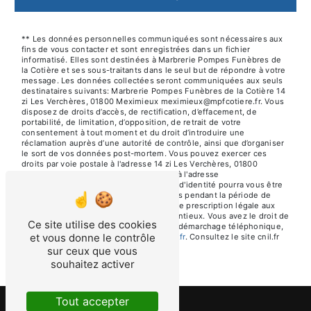
** Les données personnelles communiquées sont nécessaires aux
fins de vous contacter et sont enregistrées dans un fichier
informatisé. Elles sont destinées à Marbrerie Pompes Funèbres de
la Cotière et ses sous-traitants dans le seul but de répondre à votre
message. Les données collectées seront communiquées aux seuls
destinataires suivants: Marbrerie Pompes Funèbres de la Cotière 14
zi Les Verchères, 01800 Meximieux meximieux@mpfcotiere.fr. Vous
disposez de droits d’accès, de rectification, d’effacement, de
portabilité, de limitation, d’opposition, de retrait de votre
consentement à tout moment et du droit d’introduire une
réclamation auprès d’une autorité de contrôle, ainsi que d’organiser
le sort de vos données post-mortem. Vous pouvez exercer ces
droits par voie postale à l'adresse 14 zi Les Verchères, 01800
Meximieux ou par courrier électronique à l'adresse
meximieux@mpfcotiere.fr. Un justificatif d'identité pourra vous être
demandé. Nous conservons vos données pendant la période de
prise de contact puis pendant la durée de prescription légale aux
fins probatoires et de gestion des contentieux. Vous avez le droit de
Ce site utilise des cookies
vous inscrire sur la liste d'opposition au démarchage téléphonique,
et vous donne le contrôle
disponible à cette adresse:
Bloctel.gouv.fr
. Consultez le site cnil.fr
pour plus d’informations sur vos droits.
sur ceux que vous
souhaitez activer
Tout accepter