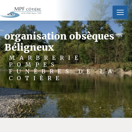
Panneau de gestion des cookies
organisation obsèques
Béligneux
MARBRERIE
POMPES
FUNÈBRES DE LA
COTIÈRE