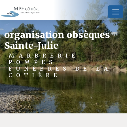
Panneau de gestion des cookies
organisation obsèques
Sainte-Julie
MARBRERIE
POMPES
FUNÈBRES DE LA
COTIÈRE