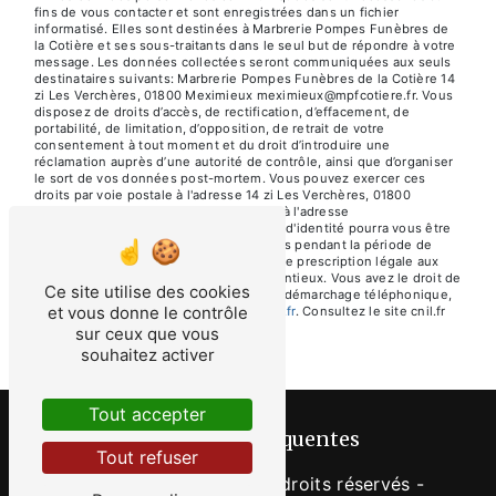
fins de vous contacter et sont enregistrées dans un fichier
informatisé. Elles sont destinées à Marbrerie Pompes Funèbres de
la Cotière et ses sous-traitants dans le seul but de répondre à votre
message. Les données collectées seront communiquées aux seuls
destinataires suivants: Marbrerie Pompes Funèbres de la Cotière 14
zi Les Verchères, 01800 Meximieux meximieux@mpfcotiere.fr. Vous
disposez de droits d’accès, de rectification, d’effacement, de
portabilité, de limitation, d’opposition, de retrait de votre
consentement à tout moment et du droit d’introduire une
réclamation auprès d’une autorité de contrôle, ainsi que d’organiser
le sort de vos données post-mortem. Vous pouvez exercer ces
droits par voie postale à l'adresse 14 zi Les Verchères, 01800
Meximieux ou par courrier électronique à l'adresse
meximieux@mpfcotiere.fr. Un justificatif d'identité pourra vous être
demandé. Nous conservons vos données pendant la période de
prise de contact puis pendant la durée de prescription légale aux
fins probatoires et de gestion des contentieux. Vous avez le droit de
Ce site utilise des cookies
vous inscrire sur la liste d'opposition au démarchage téléphonique,
et vous donne le contrôle
disponible à cette adresse:
Bloctel.gouv.fr
. Consultez le site cnil.fr
pour plus d’informations sur vos droits.
sur ceux que vous
souhaitez activer
Tout accepter
Recherches fréquentes
Tout refuser
©
Vistalid
- 2026 - Tous droits réservés -