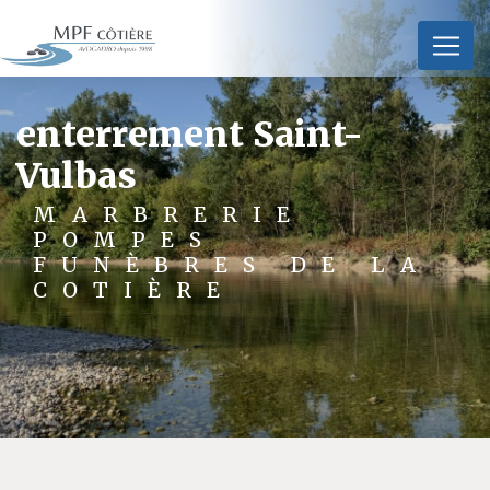
Panneau de gestion des cookies
enterrement Saint-
Vulbas
MARBRERIE
POMPES
FUNÈBRES DE LA
COTIÈRE