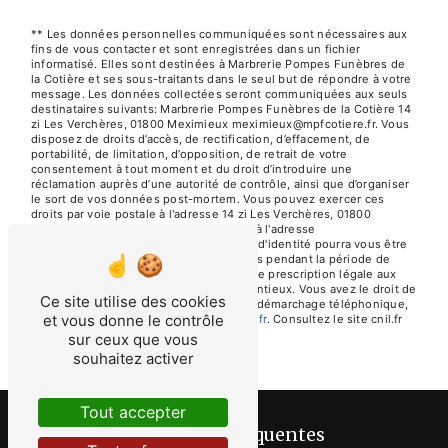
** Les données personnelles communiquées sont nécessaires aux
fins de vous contacter et sont enregistrées dans un fichier
informatisé. Elles sont destinées à Marbrerie Pompes Funèbres de
la Cotière et ses sous-traitants dans le seul but de répondre à votre
message. Les données collectées seront communiquées aux seuls
destinataires suivants: Marbrerie Pompes Funèbres de la Cotière 14
zi Les Verchères, 01800 Meximieux meximieux@mpfcotiere.fr. Vous
disposez de droits d’accès, de rectification, d’effacement, de
portabilité, de limitation, d’opposition, de retrait de votre
consentement à tout moment et du droit d’introduire une
réclamation auprès d’une autorité de contrôle, ainsi que d’organiser
le sort de vos données post-mortem. Vous pouvez exercer ces
droits par voie postale à l'adresse 14 zi Les Verchères, 01800
Meximieux ou par courrier électronique à l'adresse
meximieux@mpfcotiere.fr. Un justificatif d'identité pourra vous être
demandé. Nous conservons vos données pendant la période de
prise de contact puis pendant la durée de prescription légale aux
fins probatoires et de gestion des contentieux. Vous avez le droit de
Ce site utilise des cookies
vous inscrire sur la liste d'opposition au démarchage téléphonique,
et vous donne le contrôle
disponible à cette adresse:
Bloctel.gouv.fr
. Consultez le site cnil.fr
pour plus d’informations sur vos droits.
sur ceux que vous
souhaitez activer
Tout accepter
Recherches fréquentes