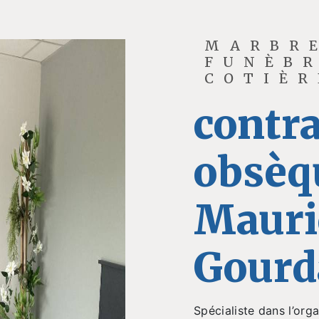
MARBR
FUNÈBR
COTIÈR
contra
obsèqu
Mauri
Gourd
Spécialiste dans l’or