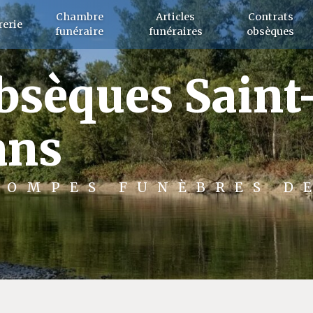
Chambre
Articles
Contrats
erie
funéraire
funéraires
obsèques
obsèques Sain
ans
POMPES FUNÈBRES D