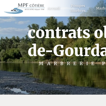
Panneau de gestion des cookies
Pompes
Accueil
Marbr
funèbres
contrats 
de-Gourd
MARBRERIE 