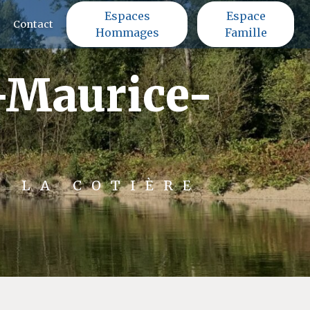
Espaces
Espace
Contact
Hommages
Famille
t-Maurice-
E LA COTIÈRE