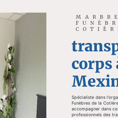
MARBR
FUNÈBR
COTIÈR
transp
corps 
Mexi
Spécialiste dans l’or
Funèbres de la Cotièr
accompagner dans ce
professionnels des tr