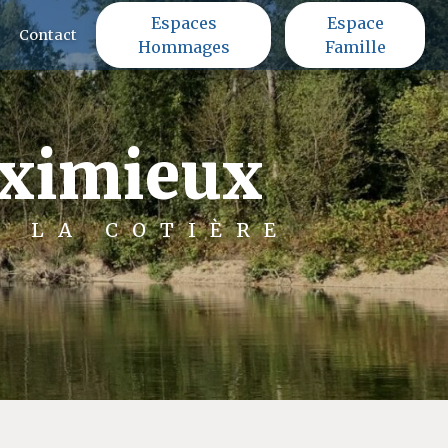
Espaces
Espace
Contact
Hommages
Famille
eximieux
E LA COTIÈRE