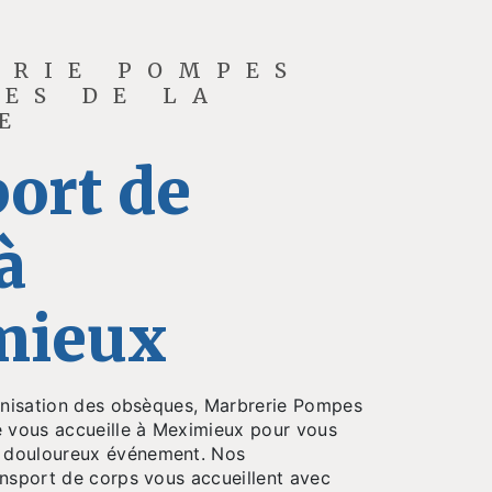
ERIE POMPES
ES DE LA
E
ort de
à
mieux
ganisation des obsèques, Marbrerie Pompes
e vous accueille à Meximieux pour vous
 douloureux événement. Nos
ansport de corps vous accueillent avec