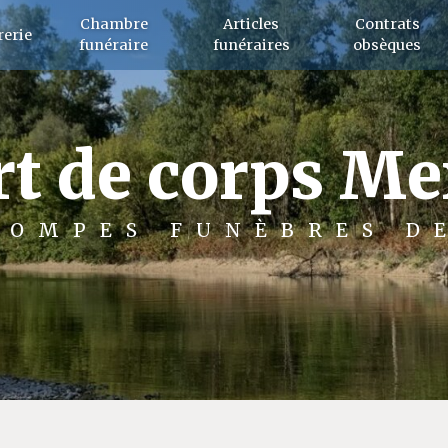
Chambre
Articles
Contrats
erie
funéraire
funéraires
obsèques
rt de corps M
POMPES FUNÈBRES D